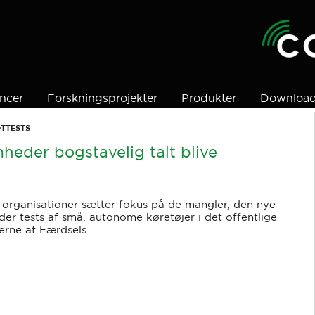
ncer
Forskningsprojekter
Produkter
Downloa
TTESTS
heder bogstavelig talt blive
organisationer sætter fokus på de mangler, den nye
der tests af små, autonome køretøjer i det offentlige
erne af Færdsels…