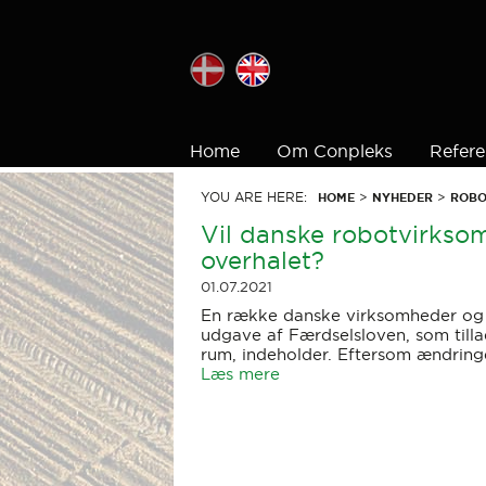
Home
Om Conpleks
Refere
YOU ARE HERE:
>
>
HOME
NYHEDER
ROBO
Vil danske robotvirksom
overhalet?
01.07.2021
En række danske virksomheder og 
udgave af Færdselsloven, som tilla
rum, indeholder. Eftersom ændring
Læs mere