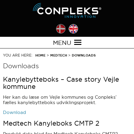
MENU
YOU ARE HERE:
>
>
HOME
MEDTECH
DOWNLOADS
Downloads
Kanylebytteboks – Case story Vejle
kommune
Her kan du læse om Vejle kommunes og Conpleks’
fælles kanylebytteboks udviklingsprojekt.
Download
Medtech Kanyleboks CMTP 2
Produkt data blad for Medtech Kanyleboks CMTP2.