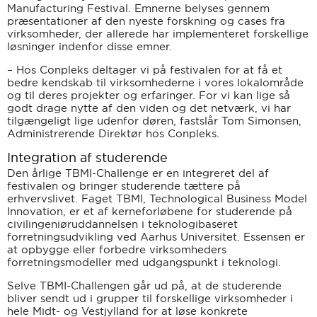
Manufacturing Festival. Emnerne belyses gennem
præsentationer af den nyeste forskning og cases fra
virksomheder, der allerede har implementeret forskellige
løsninger indenfor disse emner.
– Hos Conpleks deltager vi på festivalen for at få et
bedre kendskab til virksomhederne i vores lokalområde
og til deres projekter og erfaringer. For vi kan lige så
godt drage nytte af den viden og det netværk, vi har
tilgængeligt lige udenfor døren, fastslår Tom Simonsen,
Administrerende Direktør hos Conpleks.
Integration af studerende
Den årlige TBMI-Challenge er en integreret del af
festivalen og bringer studerende tættere på
erhvervslivet. Faget TBMI, Technological Business Model
Innovation, er et af kerneforløbene for studerende på
civilingeniøruddannelsen i teknologibaseret
forretningsudvikling ved Aarhus Universitet. Essensen er
at opbygge eller forbedre virksomheders
forretningsmodeller med udgangspunkt i teknologi.
Selve TBMI-Challengen går ud på, at de studerende
bliver sendt ud i grupper til forskellige virksomheder i
hele Midt- og Vestjylland for at løse konkrete