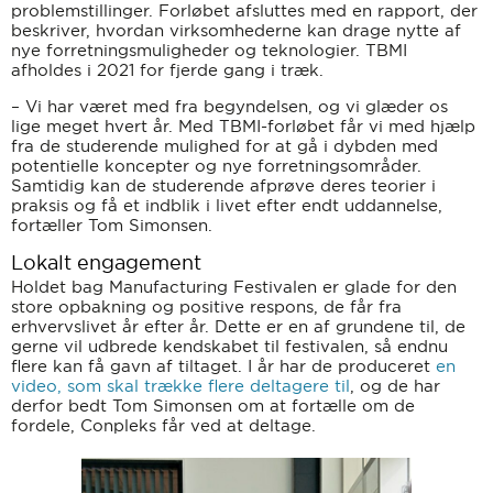
problemstillinger. Forløbet afsluttes med en rapport, der
beskriver, hvordan virksomhederne kan drage nytte af
nye forretningsmuligheder og teknologier. TBMI
afholdes i 2021 for fjerde gang i træk.
– Vi har været med fra begyndelsen, og vi glæder os
lige meget hvert år. Med TBMI-forløbet får vi med hjælp
fra de studerende mulighed for at gå i dybden med
potentielle koncepter og nye forretningsområder.
Samtidig kan de studerende afprøve deres teorier i
praksis og få et indblik i livet efter endt uddannelse,
fortæller Tom Simonsen.
Lokalt engagement
Holdet bag Manufacturing Festivalen er glade for den
store opbakning og positive respons, de får fra
erhvervslivet år efter år. Dette er en af grundene til, de
gerne vil udbrede kendskabet til festivalen, så endnu
flere kan få gavn af tiltaget. I år har de produceret
en
video, som skal trække flere deltagere til
, og de har
derfor bedt Tom Simonsen om at fortælle om de
fordele, Conpleks får ved at deltage.