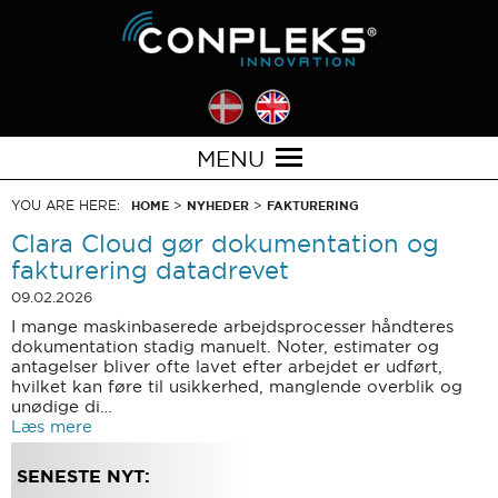
MENU
YOU ARE HERE:
>
>
HOME
NYHEDER
FAKTURERING
Clara Cloud gør dokumentation og
fakturering datadrevet
09.02.2026
I mange maskinbaserede arbejdsprocesser håndteres
dokumentation stadig manuelt. Noter, estimater og
antagelser bliver ofte lavet efter arbejdet er udført,
hvilket kan føre til usikkerhed, manglende overblik og
unødige di…
Læs mere
SENESTE NYT: